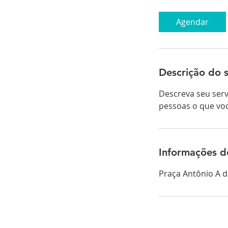
m
i
Agendar
n
Descrição do s
Descreva seu serv
pessoas o que voc
Informações d
Praça Antônio A da