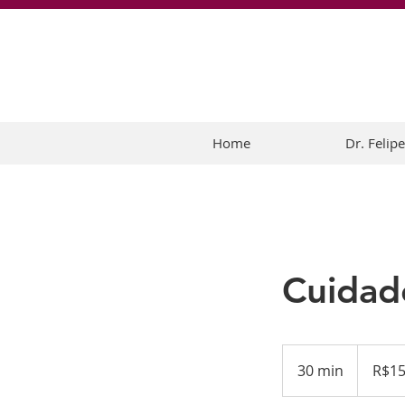
Home
Dr. Felip
Cuidad
150
Brazilian
30 min
3
R$1
reals
0