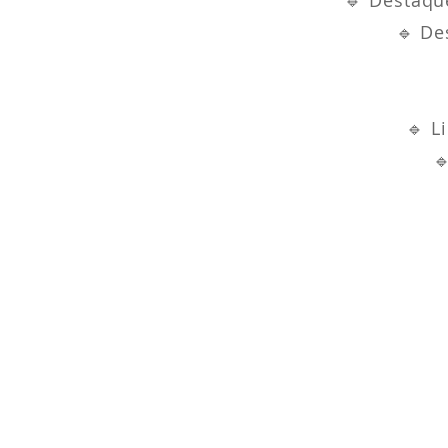
🔹 Destaqu
🔹 De
🔹 L
