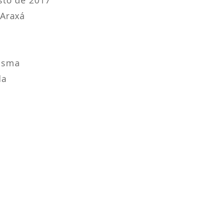
sto de 2017
 Araxá
lasma
da