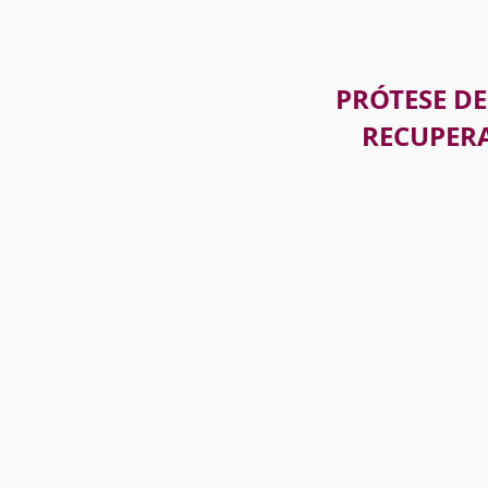
 HD UGRAFT
PRÓTESE DE
PLASMA
RECUPER
MAMOPLAS
CORPORAL
ASTIA
REMODELA
LASTIA
ABDOMI